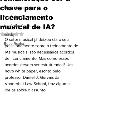
chave para o
Music News
licenciamento
Você Nos Charts
musical de IA?
Você Nos Charts!
Avaliado com NaN de 5 estrelas.
netsky
O setor musical já deixou claro seu 
Bebe Rexha
posicionamento sobre o treinamento de 
IAs musicais: são necessários acordos 
de licenciamento. Mas como esses 
acordos devem ser estruturados? Um 
novo white paper, escrito pelo 
professor Daniel J. Gervais da 
Vanderbilt Law School, traz algumas 
ideias sobre o assunto.