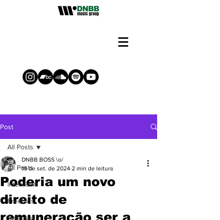
Post
All Posts
DNBB BOSS \o/
All Posts
19 de set. de 2024
2 min de leitura
Poderia um novo
Interviews
direito de
Freebies
remuneração ser a
Releases