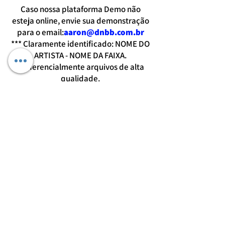
Caso nossa plataforma Demo não
esteja online, envie sua demonstração
para o email:
aaron@dnbb.com.br
*** Claramente identificado: NOME DO
ARTISTA - NOME DA FAIXA.
Preferencialmente arquivos de alta
qualidade.
DNBB
GROUP
entre em contato conosco \o/
KIT DE MÍDIA - GRUPO DNBB -
BAIXE AQUI