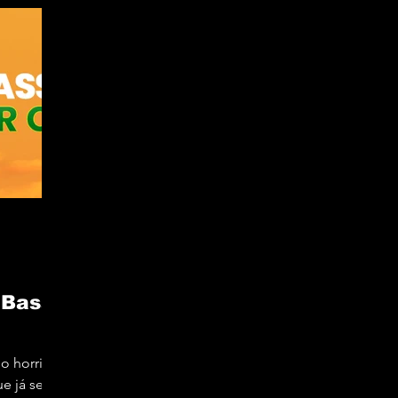
 Bass
o horrivel
e já se