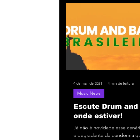
4 de mai. de 2021
4 min de leitura
Music News
Escute Drum and
onde estiver!
Já não é novidade esse cenári
e degradante da pandemia qu