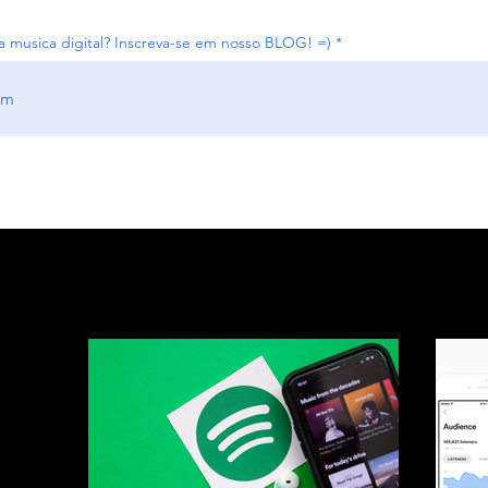
 musica digital? Inscreva-se em nosso BLOG! =)
ebies
Releases
Music News
Você Nos Char
ky
Bebe Rexha