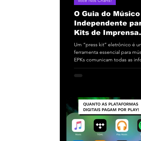
Você Nos Charts!
O Guia do Músico
Independente pa
Kits de Imprensa
Eletrônicos (EPKs
Um “press kit” eletrônico é 
ferramenta essencial para mú
EPKs comunicam todas as in
importantes que festivais...