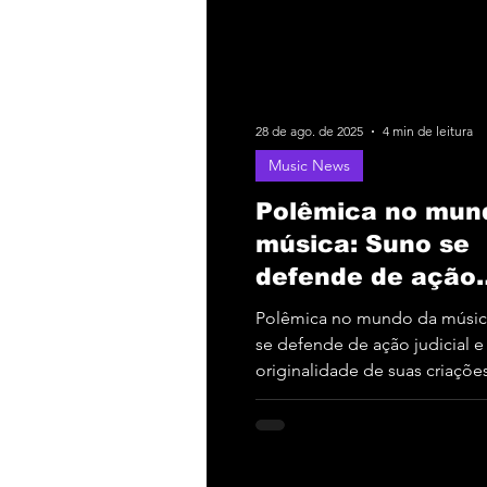
28 de ago. de 2025
4 min de leitura
Music News
Polêmica no mun
música: Suno se
defende de ação
judicial e reafirm
Polêmica no mundo da músic
originalidade de 
se defende de ação judicial e
originalidade de suas criaçõe
criações com IA.