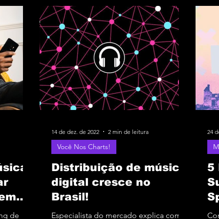
14 de dez. de 2022
2 min de leitura
24 d
Você Nos Charts!
M
úsica
Distribuição de música
5
ar
digital cresce no
S
 em
Brasil!
Sp
ng de
Especialista do mercado explica como
Co