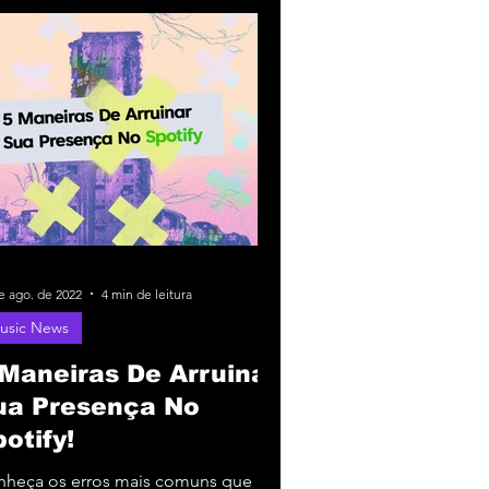
e ago. de 2022
4 min de leitura
usic News
 Maneiras De Arruinar
ua Presença No
otify!
nheça os erros mais comuns que um