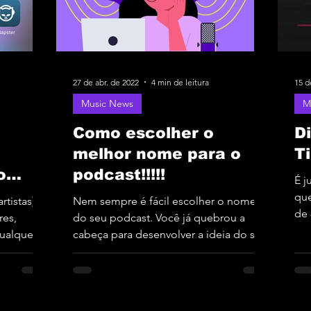
27 de abr. de 2022
4 min de leitura
15 d
Music News
M
Como escolher o
D
melhor nome para o
T
o
podcast!!!!!
É j
aga!
que
tistas)
Nem sempre é fácil escolher o nome
de 
res,
do seu podcast. Você já quebrou a
tod
ualquer
cabeça para desenvolver a ideia do seu
programa...