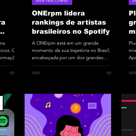
Você Nos Charts!
M
ONErpm lidera
P
ra
rankings de artistas
g
brasileiros no Spotify e
m
).
YouTube Music!
pe
uma
A ONErpm está em um grande
Plu
sicos. Os
momento de sua trajetória no Brasil,
mix
formações
encabeçada por um dos grandes
Apr
nomes da indústria musical...