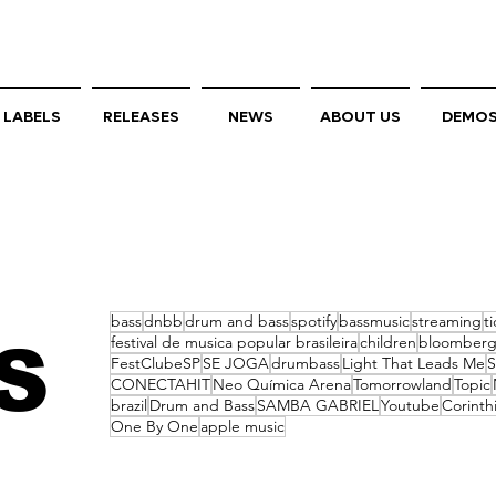
LABELS
RELEASES
NEWS
ABOUT US
DEMO
bass
dnbb
drum and bass
spotify
bassmusic
streaming
ti
festival de musica popular brasileira
children
bloomber
S
FestClubeSP
SE JOGA
drumbass
Light That Leads Me
S
CONECTAHIT
Neo Química Arena
Tomorrowland
Topic
brazil
Drum and Bass
SAMBA GABRIEL
Youtube
Corinth
One By One
apple music