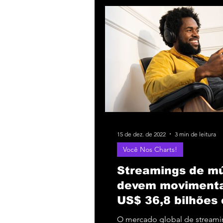
15 de dez. de 2022
3 min de leitura
Você Nos Charts!
Streamings de m
devem moviment
US$ 36,8 bilhões
2026!
O mercado global de streami