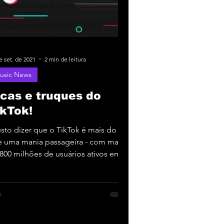
e set. de 2021
2 min de leitura
usic News
icas e truques do
ikTok!
usto dizer que o TikTok é mais do
 uma mania passageira - com mais
800 milhões de usuários ativos em
o o mundo e um grande...