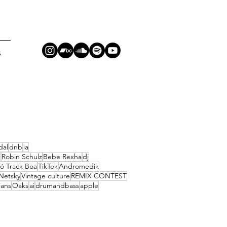
S
dal
dnb
ia
g
Robin Schulz
Bebe Rexha
dj
ó Track Boa
TikTok
Andromedik
Netsky
Vintage culture
REMIX CONTEST
ians
Oaks
ai
drumandbass
apple