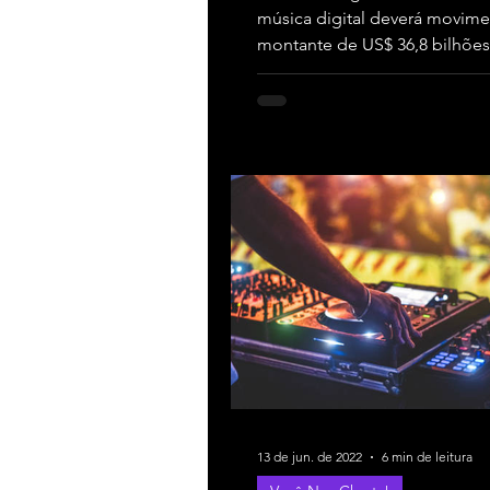
música digital deverá movime
montante de US$ 36,8 bilhões
o que representa que a revolu
13 de jun. de 2022
6 min de leitura