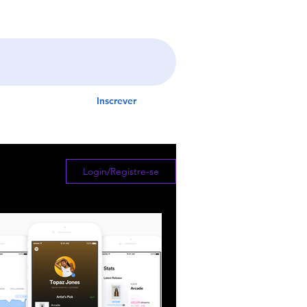
Inscrever
ts
Login/Registre-se