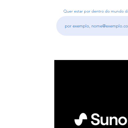
Quer estar por dentro do mundo da
All Posts
Interviews
Fre
Você Nos Charts!
nets