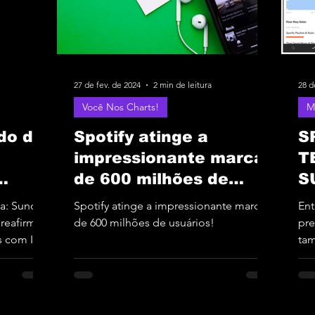
27 de fev. de 2024
2 min de leitura
28 d
Você Nos Charts!
M
do da
Spotify atinge a
S
impressionante marca
T
de 600 milhões de
S
a
usuários!
F
a: Suno
Spotify atinge a impressionante marca
Ent
suas
 reafirma
de 600 milhões de usuários!
pre
s com IA
ta
do 