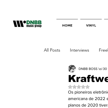
HOME
VINYL
All Posts
Interviews
Free
Você Nos Charts!
DNBB BOSS \o/
netsk
30 
Kraftwe
Avaliado com NaN d
Os pioneiros eletrôni
americana de 2022 e
planos de 2020 tiver