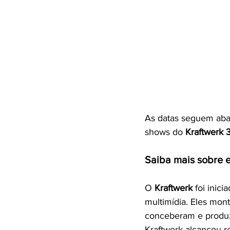
As datas seguem abai
shows do 
Kraftwerk 
Saiba mais sobre e
O 
Kraftwerk 
foi inic
multimídia. Eles mon
conceberam e produz
Kraftwerk alcançou r