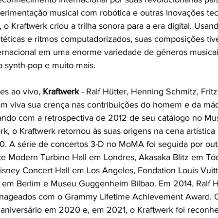
perimentação musical com robótica e outras inovações te
 o Kraftwerk criou a trilha sonora para a era digital. Usan
ntéticas e ritmos computadorizados, suas composições ti
ternacional em uma enorme variedade de gêneros musicais
o synth-pop e muito mais.
s ao vivo, 
Kraftwerk
 - Ralf Hütter, Henning Schmitz, Fritz
am viva sua crença nas contribuições do homem e da máq
ando com a retrospectiva de 2012 de seu catálogo no Mu
, o Kraftwerk retornou às suas origens na cena artística
60. A série de concertos 3-D no MoMA foi seguida por out
te Modern Turbine Hall em Londres, Akasaka Blitz em Tó
sney Concert Hall em Los Angeles, Fondation Louis Vuitt
 em Berlim e Museu Guggenheim Bilbao. Em 2014, Ralf Hü
enageados com o Grammy Lifetime Achievement Award. 
niversário em 2020 e, em 2021, o Kraftwerk foi reconhe