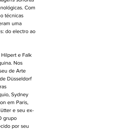
cnológicas. Com 
do técnicas 
veram uma 
: do electro ao 
 Hilpert e Falk 
uina. Nos 
seu de Arte 
 de Düsseldorf 
ras 
quio, Sydney 
on em Paris, 
tter e seu ex-
O grupo 
cido por seu 