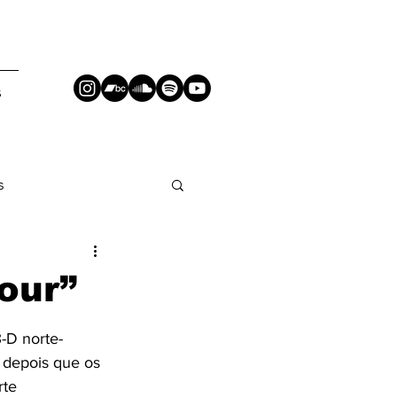
S
s
our”
-D norte-
 depois que os 
te 