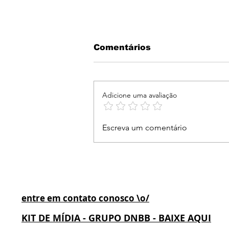
Comentários
Adicione uma avaliação
Netsky e Bebe Rexha se
Escreva um comentário
unem no eletrizante
single “Light That Leads
Me”
entre em contato conosco \o/
KIT DE MÍDIA - GRUPO DNBB - BAIXE AQUI