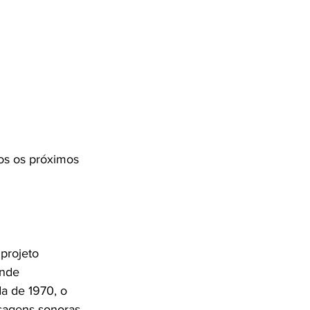
os os próximos 
projeto 
onde 
a de 1970, o 
sagens sonoras 