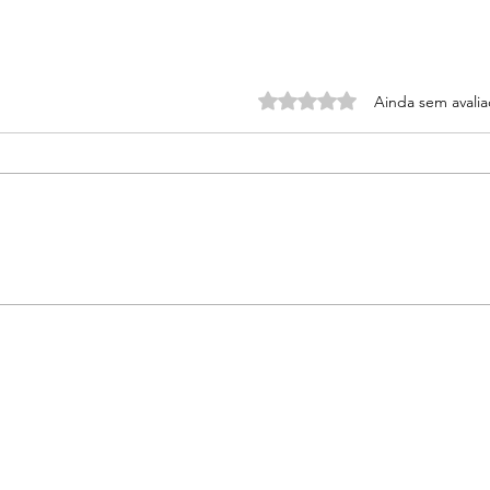
Avaliado com 0 de 5 estrel
Ainda sem avali
Polêmica no mundo da
música: Suno se
defende de ação
judicial e reafirma
originalidade de suas
criações com IA.