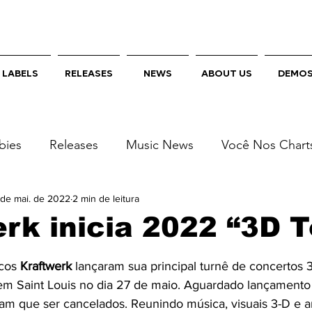
LABELS
RELEASES
NEWS
ABOUT US
DEMO
bies
Releases
Music News
Você Nos Chart
y
de mai. de 2022
Bebe Rexha
2 min de leitura
rk inicia 2022 “3D T
e 5 estrelas.
cos 
Kraftwerk 
lançaram sua principal turnê de concertos 3
m Saint Louis no dia 27 de maio. Aguardado lançamento
am que ser cancelados. Reunindo música, visuais 3-D e ar