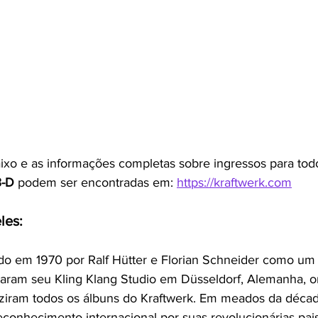
xo e as informações completas sobre ingressos para tod
3-D
 podem ser encontradas em: 
https://kraftwerk.com
les: 
iado em 1970 por Ralf Hütter e Florian Schneider como um 
taram seu Kling Klang Studio em Düsseldorf, Alemanha, 
iram todos os álbuns do Kraftwerk. Em meados da décad
econhecimento internacional por suas revolucionárias pai