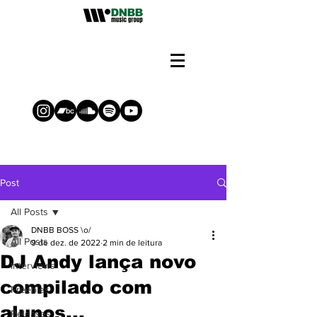
Post
All Posts
DNBB BOSS \o/
All Posts
9 de dez. de 2022
2 min de leitura
DJ Andy lança novo
Interviews
compilado com
Freebies
alunos...
Releases