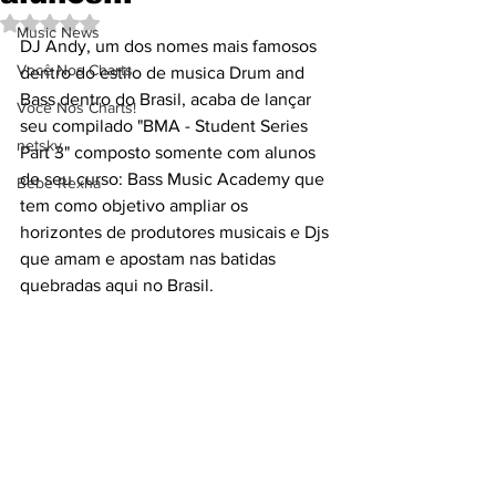
Avaliado com NaN de 5 estrelas.
Music News
DJ Andy, um dos nomes mais famosos 
Você Nos Charts
dentro do estilo de musica Drum and 
Bass dentro do Brasil, acaba de lançar 
Você Nos Charts!
seu compilado "BMA - Student Series 
netsky
Part 3" composto somente com alunos 
de seu curso: Bass Music Academy que 
Bebe Rexha
tem como objetivo ampliar os 
horizontes de produtores musicais e Djs 
que amam e apostam nas batidas 
quebradas aqui no Brasil. 