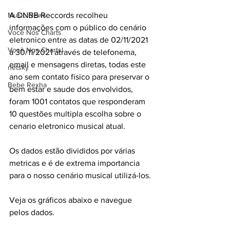
Music News
A DNBB Reccords recolheu 
informações com o público do cenário 
Você Nos Charts
eletronico entre as datas de 02/11/2021 
Você Nos Charts!
à 30/11/2021 através de telefonema, 
email e mensagens diretas, todas este 
netsky
ano sem contato físico para preservar o 
Bebe Rexha
bem estar e saude dos envolvidos, 
foram 1001 contatos que responderam 
10 questões multipla escolha sobre o 
cenario eletronico musical atual. 
Os dados estão divididos por várias 
metricas e é de extrema importancia 
para o nosso cenário musical utilizá-los.
Veja os gráficos abaixo e navegue 
pelos dados.