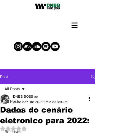
Post
All Posts
DNBB BOSS \o/
All Posts
15 de dez. de 2021
1 min de leitura
Dados do cenário
Interviews
eletronico para 2022:
Freebies
Avaliado com NaN de 5 estrelas.
Releases