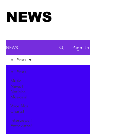
NEWS
Sign Up
NEWS
All Posts
All Posts
Music
News I
Noticias
Musicais!
Você Nos
Charts!
Interviews I
Entrevistas!