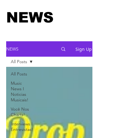
NEWS
Sign Up
NEWS
All Posts
All Posts
Music
News I
Noticias
Musicais!
Você Nos
Charts!
Interviews I
Entrevistas!