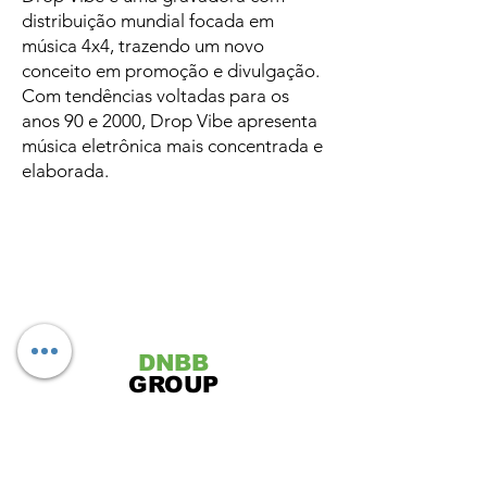
distribuição mundial focada em
música 4x4, trazendo um novo
conceito em promoção e divulgação.
Com tendências voltadas para os
anos 90 e 2000, Drop Vibe apresenta
música eletrônica mais concentrada e
elaborada.
DNBB
GROUP
entre em contato conosco \o/
KIT DE MÍDIA - GRUPO DNBB -
BAIXE AQUI