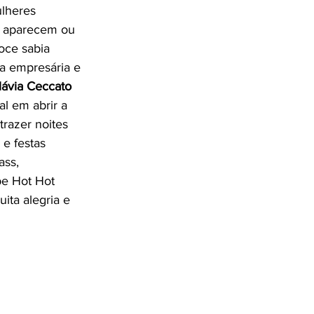
lheres 
 aparecem ou 
oce sabia 
a empresária e 
lávia Ceccato
al em abrir a 
razer noites 
 e festas 
ss, 
be Hot Hot 
ta alegria e 