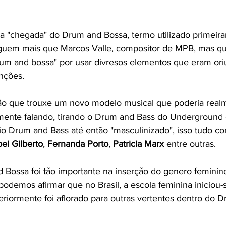
 "chegada" do Drum and Bossa, termo utilizado primeira
uem mais que Marcos Valle, compositor de MPB, mas qu
rum and bossa" por usar divresos elementos que eram or
nções.
tão que trouxe um novo modelo musical que poderia real
mente falando, tirando o Drum and Bass do Underground 
io Drum and Bass até então "masculinizado", isso tudo co
ei Gilberto
, 
Fernanda Porto
, 
Patricia Marx
 entre outras. 
Bossa foi tão importante na inserção do genero feminin
odemos afirmar que no Brasil, a escola feminina iniciou-
iormente foi aflorado para outras vertentes dentro do D