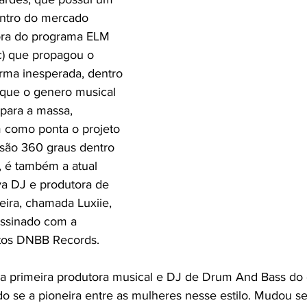
entro do mercado 
dora do programa ELM 
c) que propagou o 
rma inesperada, dentro 
ue o genero musical 
 para a massa, 
 como ponta o projeto 
são 360 graus dentro 
 é também a atual 
a DJ e produtora de 
eira, chamada Luxiie, 
assinado com a 
ntos DNBB Records. 
é a primeira produtora musical e DJ de Drum And Bass do
do se a pioneira entre as mulheres nesse estilo. Mudou se