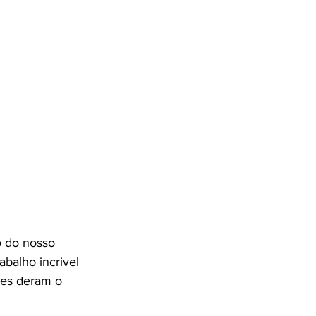
o do nosso 
balho incrivel 
mes deram o 