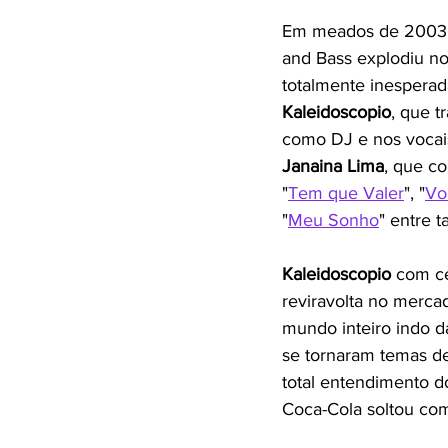
Em meados de 2003 
and Bass explodiu no
totalmente inesperad
Kaleidoscopio
, que t
como DJ e nos vocais
Janaina Lima
, que c
"
Tem que Valer
", "
Vo
"
Meu Sonho
" entre t
Kaleidoscopio 
com ce
reviravolta no merca
mundo inteiro indo d
se tornaram temas d
total entendimento 
Coca-Cola soltou com