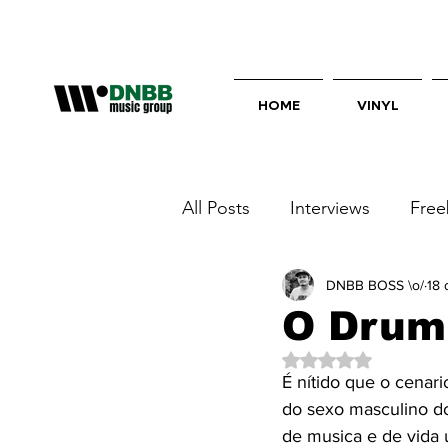
HOME
VINYL
All Posts
Interviews
Free
Você Nos Charts!
DNBB BOSS \o/
netsk
18 
O Drum
Avaliado com NaN d
É nítido que o cenar
do sexo masculino do
de musica e de vida