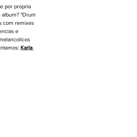
e por propria 
o album? "Drum 
es com remixes 
ncias e 
melancolicos 
ntamos: 
Karla 