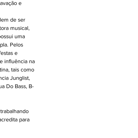
ravação e 
alem de ser 
tora musical, 
ossui uma 
la. Pelos 
festas e 
 influência na 
ina, tais como 
cia Junglist, 
ua Do Bass, B-
 trabalhando 
acredita para 