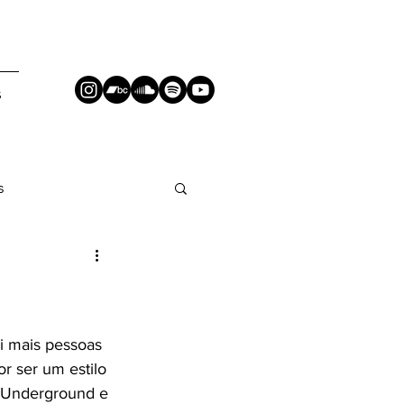
S
s
i mais pessoas 
r ser um estilo 
o Underground e 