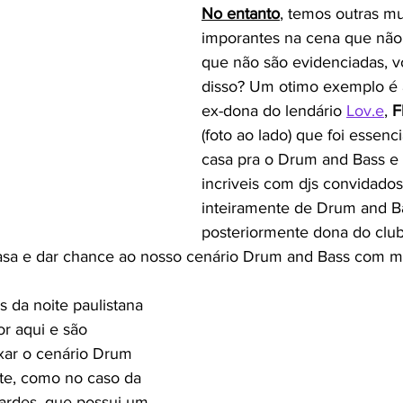
No entanto
, temos outras mu
imporantes na cena que não
que não são evidenciadas, v
disso? Um otimo exemplo é 
ex-dona do lendário 
Lov.e
,
F
(foto ao lado) que foi essenci
casa pra o Drum and Bass e t
incriveis com djs convidados
inteiramente de Drum and Ba
posteriormente dona do clu
casa e dar chance ao nosso cenário Drum and Bass com mui
da noite paulistana 
 aqui e são 
xar o cenário Drum 
te, como no caso da 
ardes, que possui um 