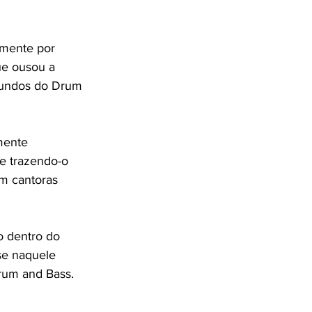
mente por 
e ousou a 
iundos do Drum 
mente 
e trazendo-o 
m cantoras 
o dentro do 
se naquele 
rum and Bass. 