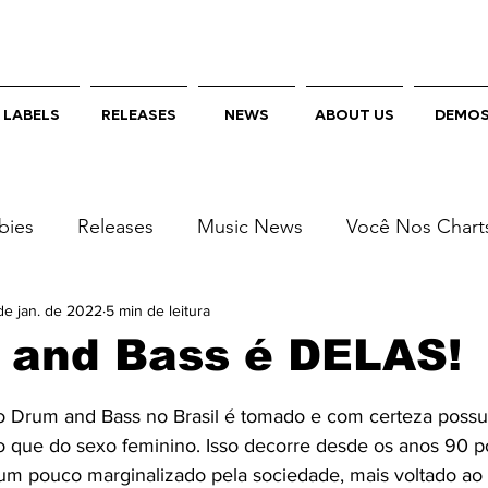
LABELS
RELEASES
NEWS
ABOUT US
DEMO
bies
Releases
Music News
Você Nos Chart
y
de jan. de 2022
Bebe Rexha
5 min de leitura
 and Bass é DELAS!
e 5 estrelas.
io Drum and Bass no Brasil é tomado e com certeza possu
 que do sexo feminino. Isso decorre desde os anos 90 po
 um pouco marginalizado pela sociedade, mais voltado a