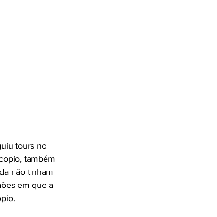
uiu tours no 
scopio, também 
da não tinham 
aões em que a 
pio.