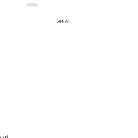
See All
.
s yet