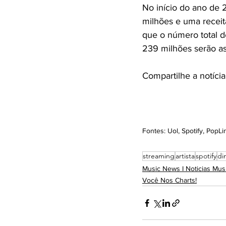
No início do ano de 
milhões e uma receit
que o número total d
239 milhões serão a
Compartilhe a notícia
Fontes: Uol, Spotify, Pop
streaming
artista
spotify
di
Music News I Noticias Musi
Você Nos Charts!