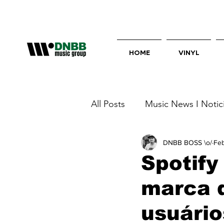
HOME
VINYL
All Posts
Music News I Notici
DNBB BOSS \o/
Feb
Spotify
marca 
usuário