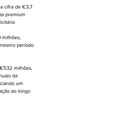
a cifra de €3,7 
ras premium 
citária 
 milhões, 
 mesmo período 
 €532 milhões, 
nuais da 
nciando um 
ração ao longo 