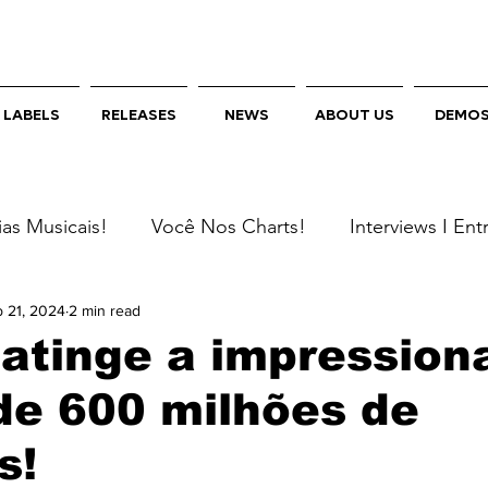
LABELS
RELEASES
NEWS
ABOUT US
DEMO
as Musicais!
Você Nos Charts!
Interviews I Ent
 21, 2024
2 min read
 atinge a impression
de 600 milhões de
s!