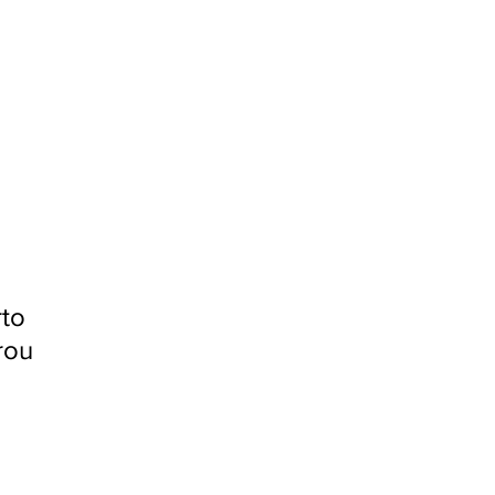
to 
rou 