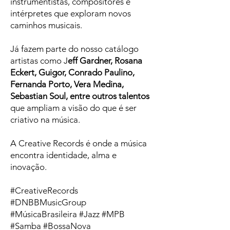
instrumentistas, compositores e
intérpretes que exploram novos
caminhos musicais.
Já fazem parte do nosso catálogo
artistas como J
eff Gardner, Rosana
Eckert, Guigor, Conrado Paulino,
Fernanda Porto, Vera Medina,
Sebastian Soul, entre outros talentos
que ampliam a visão do que é ser
criativo na música.
A Creative Records é onde a música
encontra identidade, alma e
inovação.
#CreativeRecords
#DNBBMusicGroup
#MúsicaBrasileira #Jazz #MPB
#Samba #BossaNova